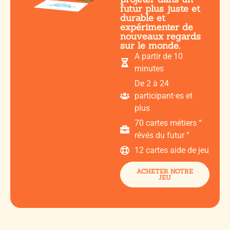
futur plus juste et
durable et
expérimenter de
nouveaux regards
sur le monde.
A partir de 10
minutes
De 2 à 24
participant⸱es et
plus
70 cartes métiers “
rêvés du futur ”
12 cartes aide de jeu
ACHETER NOTRE
JEU