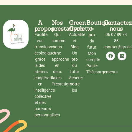
A
Nos
Green
Boutique
Contactez
propos
prestations
Cyclette
nous
Un
Facilite
Qui
Actualité
06 07 89 74
pro
vos
somme
et
83
du
transitions
nous
Blog
contact@greenc
futur
écologiques
Une
Un
Mon
grâce
approche
pro
compte
à des
en
du
Panier
ateliers
deux
futur
Téléchargements
coopératifs
axes
Acheter
en
Prestations
notre
intelligence
jeu
collective
et des
parcours
personnalisés