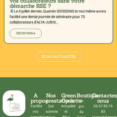
vos collaborateurs dans votre
démarche RSE ?
Le 4 juillet dernier, Quentin SOISSONS et moi même avons
facilité une demie journée de séminaire pour 70
collaborateurs d’ALTA-JURIS…
DÉCOUVRIR
PLUS D'ACTUALITÉS
A
Nos
Green
Boutique
Contactez
propos
prestations
Cyclette
nous
Un
Facilite
Qui
Actualité
06 07 89 74
pro
vos
somme
et
83
du