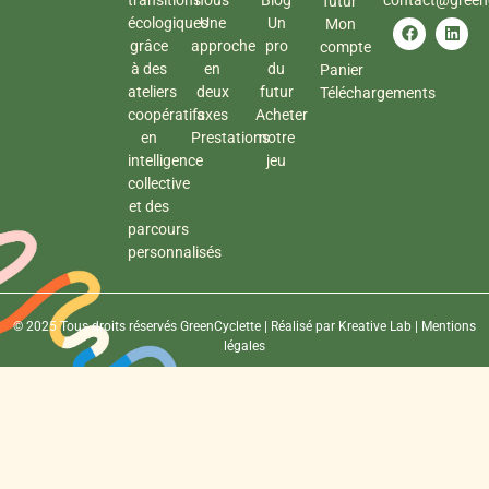
transitions
nous
Blog
contact@greenc
futur
écologiques
Une
Un
Mon
grâce
approche
pro
compte
à des
en
du
Panier
ateliers
deux
futur
Téléchargements
coopératifs
axes
Acheter
en
Prestations
notre
intelligence
jeu
collective
et des
parcours
personnalisés
© 2025 Tous droits réservés GreenCyclette | Réalisé par
Kreative Lab
|
Mentions
légales