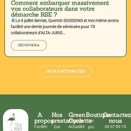
Comment embarquer massivement
vos collaborateurs dans votre
démarche RSE ?
Le 4 juillet dernier, Quentin SOISSONS et moi même avons
facilité une demie journée de séminaire pour 70
collaborateurs d’ALTA-JURIS…
DÉCOUVRIR
PLUS D'ACTUALITÉS
A
Nos
Green
Boutique
Contactez
propos
prestations
Cyclette
nous
Un
Facilite
Qui
Actualité
06 07 89 74
pro