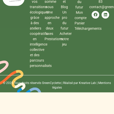
vos
somme
et
83
du
transitions
nous
Blog
contact@greenc
futur
écologiques
Une
Un
Mon
grâce
approche
pro
compte
à des
en
du
Panier
ateliers
deux
futur
Téléchargements
coopératifs
axes
Acheter
en
Prestations
notre
intelligence
jeu
collective
et des
parcours
personnalisés
© 2025 Tous droits réservés GreenCyclette | Réalisé par
Kreative Lab
|
Mentions
légales